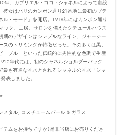
910年、ガブリエル・ココ・シャネルによって創設
、彼女はパリのカンボン通り21番地に最初のブテ
ネル・モード」を開店。1918年にはカンボン通り
ティック、工房、サロンを備えたクチュールハウス
初期のデザインはシンプルなライン、ジャージー
ースのトリミングが特徴だった。その多くは黒、
ビーブルーといった伝統的に男性的な色調で生産
1920年代には、初のシャネルショルダーバッグ
で最も有名な香水とされるシャネルの香水「シャ
」を発表しました。
on
メタル, コスチュームパール & ガラス
イテムをお持ちですか?是非当店にお売りくださ