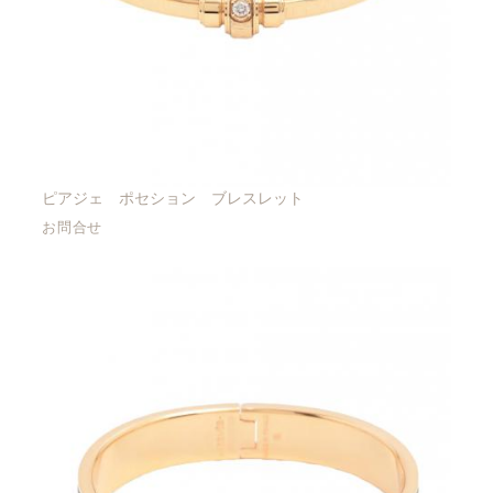
ピアジェ ポセション ブレスレット
お問合せ