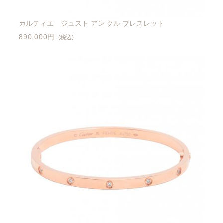
カルティエ ジュスト アン クル ブレスレット
890,000円
(税込)