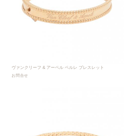
ヴァンクリーフ & アーペル ペルレ ブレスレット
お問合せ