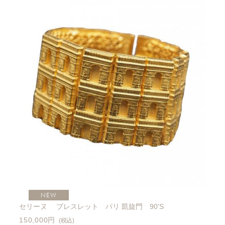
NEW
セリーヌ ブレスレット パリ 凱旋門 90'S
150,000円
(税込)