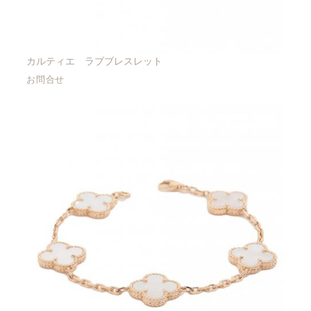
カルティエ ラブブレスレット
お問合せ