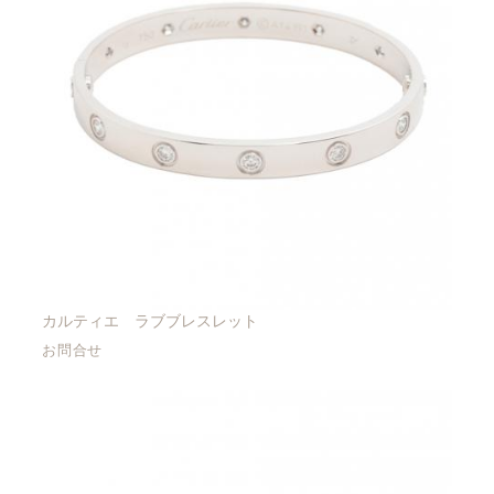
カルティエ ラブブレスレット
お問合せ