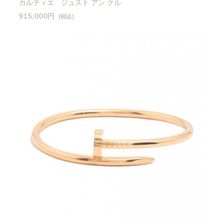
カルティエ ジュスト アン クル
915,000円
(税込)