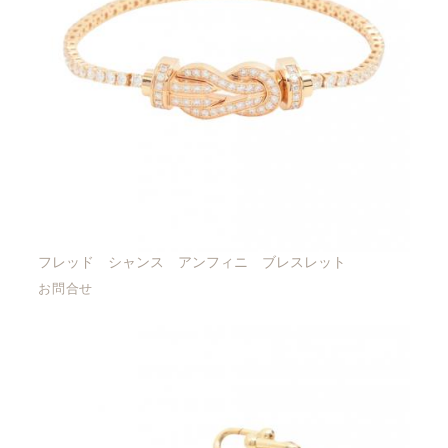
フレッド シャンス アンフィニ ブレスレット
お問合せ