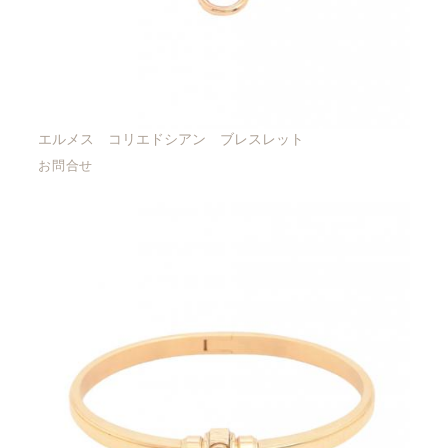
エルメス コリエドシアン ブレスレット
お問合せ