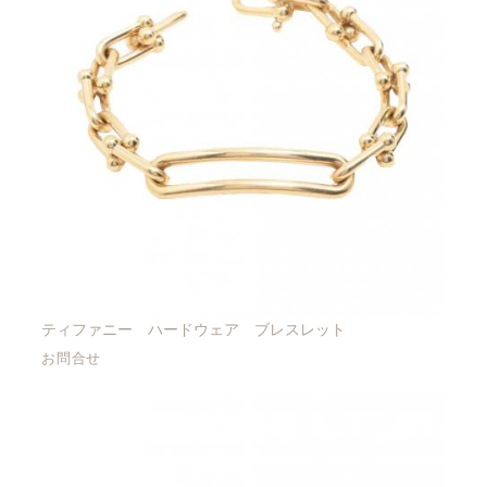
ティファニー ハードウェア ブレスレット
お問合せ