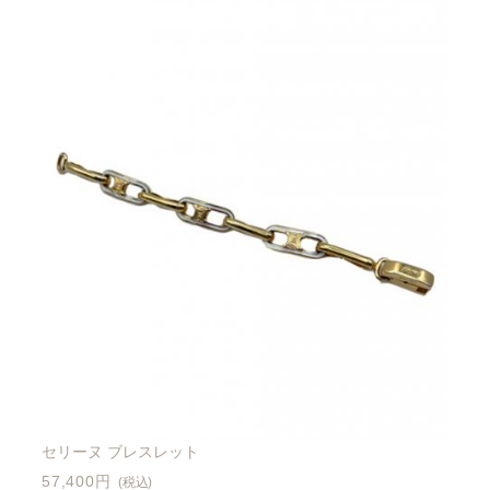
セリーヌ ブレスレット
57,400円
(税込)