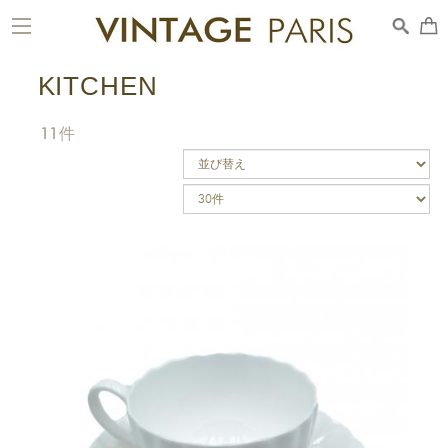
toggle
navigation
KITCHEN
11
件