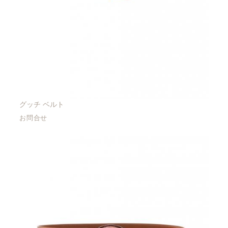
グッチ ベルト
お問合せ