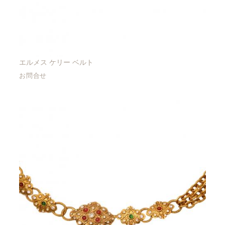
エルメス ケリー ベルト
お問合せ