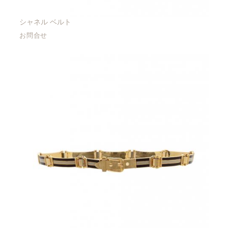
シャネル ベルト
お問合せ