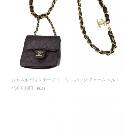
シャネル ヴィンテージ ミニミニ バッグ チャーム ベルト
450,000円
(税込)