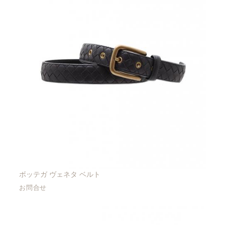
ボッテガ ヴェネタ ベルト
お問合せ