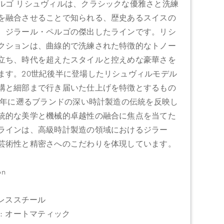
ルゴ リシュヴィルは、クラシックな優雅さと洗練
を融合させることで知られる、歴史あるスイスの
、ジラール・ペルゴの傑出したラインです。リシ
クションは、曲線的で洗練された特徴的なトノー
立ち、時代を超えたスタイルと控えめな豪華さを
ます。20世紀後半に登場したリシュヴィルモデル
構と細部まで行き届いた仕上げを特徴とするもの
91年に遡るブランドの深い時計製造の伝統を反映し
統的な美学と機械的卓越性の融合に焦点を当てた
ラインは、高級時計製造の領域におけるジラー
芸術性と精密さへのこだわりを体現しています。
on
ンレススチール
: オートマティック