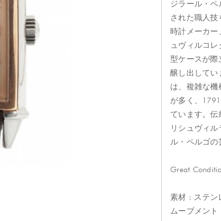
ジラール・ペ
された職人技
時計メーカー
ュヴィルコレ
型ケースが際
醸し出してい
は、複雑な機
が多く、17
ています。伝
リシュヴィル
ル・ペルゴの
Great Conditi
素材 : ステ
ムーブメント 