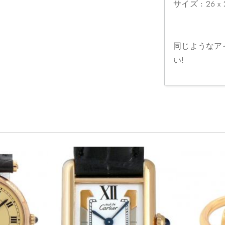
サイズ : 26 x
同じようなア
い!